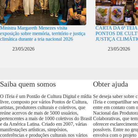
Ministra Margareth Menezes visita
CARTA DA 6ª TEI
exposição sobre memória, território e justiça
PONTOS DE CULT
climática durante a teia nacional 2026
JUSTIÇA CLIMÁT
23/05/2026
23/05/2026
Saiba quem somos
Obter ajuda
O iTeia é um Pontão de Cultura Digital e mídia
Se deseja saber sobre 
livre, composto por vários Pontos de Cultura,
iTeia e compartilhar se
artistas, produtores culturais e coletivos, que
entre em contato com 
reúne acervos de mais de 5000 usuários,
Nacional das Produtora
pertencentes a mais de 1000 coletivos do Brasil
Colaborativas, que tem
e da América Latina. Criado em 2007, várias
oferecer esclareciment
manifestações artísticas, simpósios,
possíveis. Entre no gr
conferências e produções culturais nos vários
envolva com o projeto