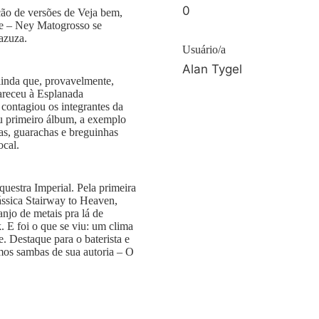
0
ão de versões de Veja bem,
e – Ney Matogrosso se
azuza.
Usuário/a
Alan Tygel
linda que, provavelmente,
areceu à Esplanada
 contagiou os integrantes da
u primeiro álbum, a exemplo
as, guarachas e breguinhas
ocal.
uestra Imperial. Pela primeira
ássica Stairway to Heaven,
njo de metais pra lá de
. E foi o que se viu: um clima
. Destaque para o baterista e
mos sambas de sua autoria – O