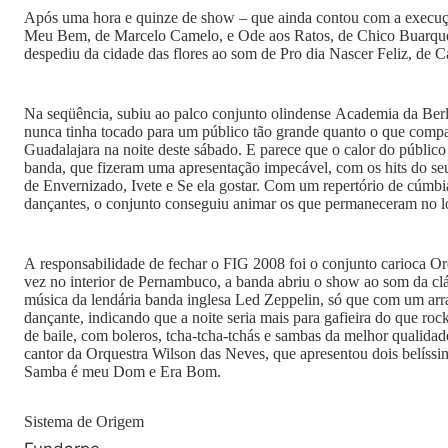
Após uma hora e quinze de show – que ainda contou com a execuç
Meu Bem, de Marcelo Camelo, e Ode aos Ratos, de Chico Buarqu
despediu da cidade das flores ao som de Pro dia Nascer Feliz, de C
Na seqüência, subiu ao palco conjunto olindense Academia da Ber
nunca tinha tocado para um público tão grande quanto o que comp
Guadalajara na noite deste sábado. E parece que o calor do público
banda, que fizeram uma apresentação impecável, com os hits do se
de Envernizado, Ivete e Se ela gostar. Com um repertório de cúmbi
dançantes, o conjunto conseguiu animar os que permaneceram no l
A responsabilidade de fechar o FIG 2008 foi o conjunto carioca Orq
vez no interior de Pernambuco, a banda abriu o show ao som da cl
música da lendária banda inglesa Led Zeppelin, só que com um arra
dançante, indicando que a noite seria mais para gafieira do que rock
de baile, com boleros, tcha-tcha-tchás e sambas da melhor qualidade
cantor da Orquestra Wilson das Neves, que apresentou dois belíssi
Samba é meu Dom e Era Bom.
Sistema de Origem