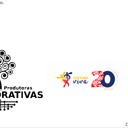
as
.
D