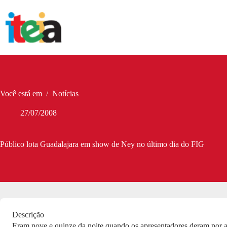
Pular
para
o
conteúdo
Você está em
/
Notícias
27/07/2008
Público lota Guadalajara em show de Ney no último dia do FIG
Descrição
Eram nove e quinze da noite quando os apresentadores deram por a