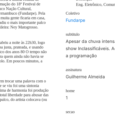
mação do 18º Festival de
Eng. Eletrônico, Comun
uco Nação Cultural,
Pernambuco (Fundarpe). Pela
Coletivo
muita gente ficaria em casa,
Fundarpe
adiu o mais importante palco
ileira: Ney Matogrosso.
subtitulo
Apesar da chuva intensa,
abriu a noite às 22h30, logo
 justa, prateada, e usando
show Inclassificáveis. 
sico dos anos 80 O tempo não
a programação
ara quem ainda não havia se
dolo. Em poucos minutos, a
assinatura
Guilherme Almeida
m trocar uma palavra com o
 se viu foi uma sintonia
clima de harmonia foi produção
home
otal liberdade para abusar das
1
alco, do artista colocava (ou
secao