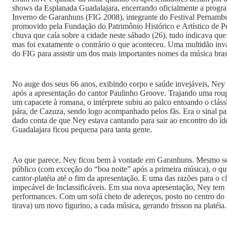
shows da Esplanada Guadalajara, encerrando oficialmente a progra
Inverno de Garanhuns (FIG 2008), integrante do Festival Pernamb
promovido pela Fundação do Patrimônio Histórico e Artístico de 
chuva que caía sobre a cidade neste sábado (26), tudo indicava que 
mas foi exatamente o contrário o que aconteceu. Uma multidão inv
do FIG para assistir um dos mais importantes nomes da música bras
No auge dos seus 66 anos, exibindo corpo e saúde invejáveis, Ney 
após a apresentação do cantor Paulinho Groove. Trajando uma roupa
um capacete à romana, o intérprete subiu ao palco entoando o clás
pára, de Cazuza, sendo logo acompanhado pelos fãs. Era o sinal p
dado conta de que Ney estava cantando para sair ao encontro do í
Guadalajara ficou pequena para tanta gente.
Ao que parece, Ney ficou bem à vontade em Garanhuns. Mesmo se
público (com exceção do “boa noite” após a primeira música), o que
cantor-platéia até o fim da apresentação. E uma das razões para o 
impecável de Inclassificáveis. Em sua nova apresentação, Ney tem t
performances. Com um sofá cheio de adereços, posto no centro do p
tirava) um novo figurino, a cada música, gerando frisson na platéia.