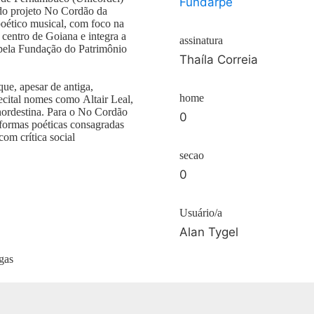
Fundarpe
 do projeto No Cordão da
 poético musical, com foco na
 centro de Goiana e integra a
assinatura
pela Fundação do Patrimônio
Thaíla Correia
ue, apesar de antiga,
home
ecital nomes como Altair Leal,
 nordestina. Para o No Cordão
0
 formas poéticas consagradas
com crítica social
secao
0
Usuário/a
Alan Tygel
gas