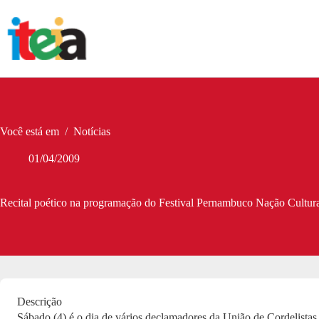
Pular
para
o
conteúdo
Você está em
/
Notícias
01/04/2009
Recital poético na programação do Festival Pernambuco Nação Cultur
Descrição
Sábado (4) é o dia de vários declamadores da União de Cordelista