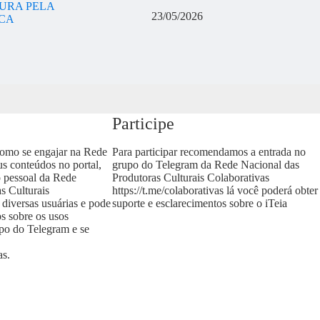
URA PELA
23/05/2026
ICA
Participe
como se engajar na Rede
Para participar recomendamos a entrada no
us conteúdos no portal,
grupo do Telegram da Rede Nacional das
o pessoal da Rede
Produtoras Culturais Colaborativas
s Culturais
https://t.me/colaborativas
lá você poderá obter
 diversas usuárias e pode
suporte e esclarecimentos sobre o iTeia
os sobre os usos
upo do Telegram e se
as
.