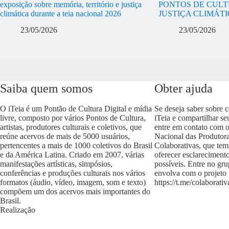
exposição sobre memória, território e justiça
PONTOS DE CULT
climática durante a teia nacional 2026
JUSTIÇA CLIMÁT
23/05/2026
23/05/2026
Saiba quem somos
Obter ajuda
O iTeia é um Pontão de Cultura Digital e mídia
Se deseja saber sobre 
livre, composto por vários Pontos de Cultura,
iTeia e compartilhar se
artistas, produtores culturais e coletivos, que
entre em contato com 
reúne acervos de mais de 5000 usuários,
Nacional das Produtora
pertencentes a mais de 1000 coletivos do Brasil
Colaborativas, que tem
e da América Latina. Criado em 2007, várias
oferecer esclareciment
manifestações artísticas, simpósios,
possíveis. Entre no gr
conferências e produções culturais nos vários
envolva com o projeto
formatos (áudio, vídeo, imagem, som e texto)
https://t.me/colaborativ
compõem um dos acervos mais importantes do
Brasil.
Realização