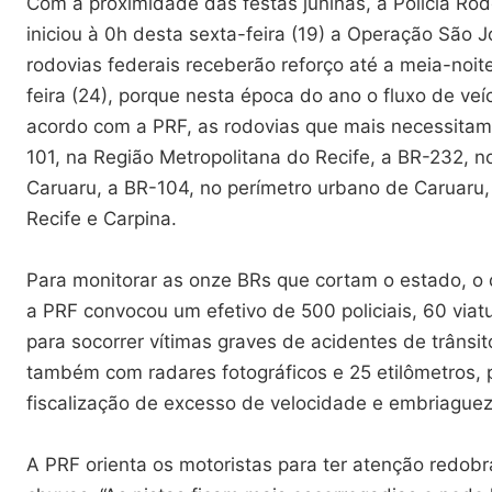
Com a proximidade das festas juninas, a Polícia Rod
iniciou à 0h desta sexta-feira (19) a Operação São J
rodovias federais receberão reforço até a meia-noit
feira (24), porque nesta época do ano o fluxo de ve
acordo com a PRF, as rodovias que mais necessitam
101, na Região Metropolitana do Recife, a BR-232, no
Caruaru, a BR-104, no perímetro urbano de Caruaru,
Recife e Carpina.
Para monitorar as onze BRs que cortam o estado, o q
a PRF convocou um efetivo de 500 policiais, 60 viat
para socorrer vítimas graves de acidentes de trânsito
também com radares fotográficos e 25 etilômetros, 
fiscalização de excesso de velocidade e embriaguez 
A PRF orienta os motoristas para ter atenção redob