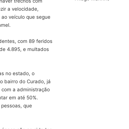
 haver trechos com
zir a velocidade,
o ao veículo que segue
mmel.
dentes, com 89 feridos
 de 4.895, e multados
s no estado, o
o bairro do Curado, já
o com a administração
tar em até 50%.
l pessoas, que