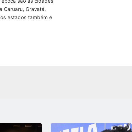
 época são as cidades
ta Caruaru, Gravatá,
tros estados também é