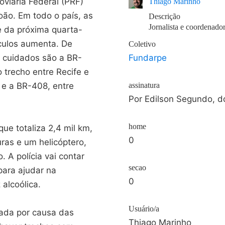
oviária Federal (PRF)
Thiago Marinho
oão. Em todo o país, as
Descrição
Jornalista e coordenad
e da próxima quarta-
ículos aumenta. De
Coletivo
 cuidados são a BR-
Fundarpe
 trecho entre Recife e
 e a BR-408, entre
assinatura
Por Edilson Segundo
home
ue totaliza 2,4 mil km,
0
uras e um helicóptero,
. A polícia vai contar
secao
para ajudar na
0
alcoólica.
Usuário/a
rada por causa das
Thiago Marinho