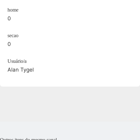
home
0
secao
0
Usuário/a
Alan Tygel
Outros itens do mesmo canal