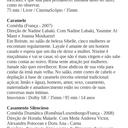
como no observar.
75 min / Livre / CinemaScópio / 35mm
Caramelo
Comédia (França - 2007)
Direção de Nadine Labaki. Com Nadine Labaki, Yasmine Al
Masri e Joanna Moukarzel
Em Beirute, no salão de beleza Sibelle, cinco mulheres se
encontram regularmente. Layale é amante de um homem
casado e espera que um dia ele deixe a mulher. Nisrine é
muçulmana e vai se casar, só que não é mais virgem e não sabe
como contar ao noivo. Rima sente atração por mulheres.
Jamale não quer envelhecer. Rose abdicou de sua vida para
cuidar da irmã mais velha. No salão, entre cortes de cabelo e
depilação à base de caramelo (receita oriental tradicional:
açúcar, limão e água), homens, amor, sexo, casamento,
maternidade e amadurecimento estão no centro de suas
conversas mais íntimas.
Imovision / Dolby SR / 35mm / 95 min / 14 anos
Casamento Silencioso
Comédia Dramática (Romênia/Luxemburgo/França - 2008)
Direção de Horatiu Malaele. Com Meda Andreea Victor,
Alexandru Potocean e Doru Ana - Carnu