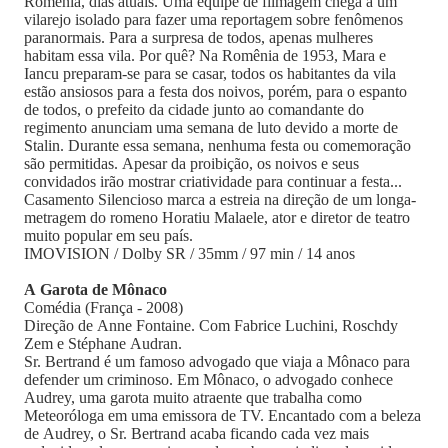
Romênia, dias atuais. Uma equipe de filmagem chega a um
vilarejo isolado para fazer uma reportagem sobre fenômenos
paranormais. Para a surpresa de todos, apenas mulheres
habitam essa vila. Por quê? Na Romênia de 1953, Mara e
Iancu preparam-se para se casar, todos os habitantes da vila
estão ansiosos para a festa dos noivos, porém, para o espanto
de todos, o prefeito da cidade junto ao comandante do
regimento anunciam uma semana de luto devido a morte de
Stalin. Durante essa semana, nenhuma festa ou comemoração
são permitidas. Apesar da proibição, os noivos e seus
convidados irão mostrar criatividade para continuar a festa...
Casamento Silencioso marca a estreia na direção de um longa-
metragem do romeno Horatiu Malaele, ator e diretor de teatro
muito popular em seu país.
IMOVISION / Dolby SR / 35mm / 97 min / 14 anos
A Garota de Mônaco
Comédia (França - 2008)
Direção de Anne Fontaine. Com Fabrice Luchini, Roschdy
Zem e Stéphane Audran.
Sr. Bertrand é um famoso advogado que viaja a Mônaco para
defender um criminoso. Em Mônaco, o advogado conhece
Audrey, uma garota muito atraente que trabalha como
Meteoróloga em uma emissora de TV. Encantado com a beleza
de Audrey, o Sr. Bertrand acaba ficando cada vez mais