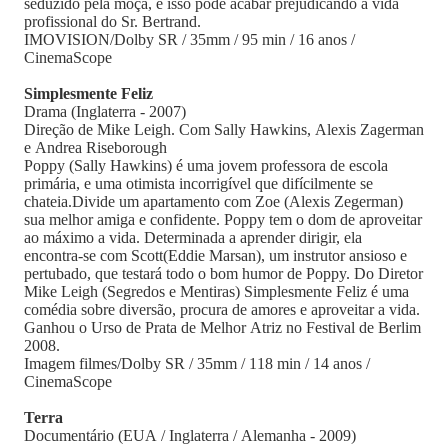
seduzido pela moça, e isso pode acabar prejudicando a vida
profissional do Sr. Bertrand.
IMOVISION/Dolby SR / 35mm / 95 min / 16 anos /
CinemaScope
Simplesmente Feliz
Drama (Inglaterra - 2007)
Direção de Mike Leigh. Com Sally Hawkins, Alexis Zagerman
e Andrea Riseborough
Poppy (Sally Hawkins) é uma jovem professora de escola
primária, e uma otimista incorrigível que difícilmente se
chateia.Divide um apartamento com Zoe (Alexis Zegerman)
sua melhor amiga e confidente. Poppy tem o dom de aproveitar
ao máximo a vida. Determinada a aprender dirigir, ela
encontra-se com Scott(Eddie Marsan), um instrutor ansioso e
pertubado, que testará todo o bom humor de Poppy. Do Diretor
Mike Leigh (Segredos e Mentiras) Simplesmente Feliz é uma
comédia sobre diversão, procura de amores e aproveitar a vida.
Ganhou o Urso de Prata de Melhor Atriz no Festival de Berlim
2008.
Imagem filmes/Dolby SR / 35mm / 118 min / 14 anos /
CinemaScope
Terra
Documentário (EUA / Inglaterra / Alemanha - 2009)