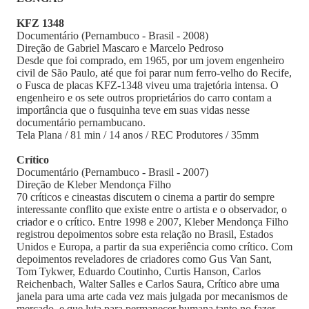
KFZ 1348
Documentário (Pernambuco - Brasil - 2008)
Direção de Gabriel Mascaro e Marcelo Pedroso
Desde que foi comprado, em 1965, por um jovem engenheiro
civil de São Paulo, até que foi parar num ferro-velho do Recife,
o Fusca de placas KFZ-1348 viveu uma trajetória intensa. O
engenheiro e os sete outros proprietários do carro contam a
importância que o fusquinha teve em suas vidas nesse
documentário pernambucano.
Tela Plana / 81 min / 14 anos / REC Produtores / 35mm
Crítico
Documentário (Pernambuco - Brasil - 2007)
Direção de Kleber Mendonça Filho
70 críticos e cineastas discutem o cinema a partir do sempre
interessante conflito que existe entre o artista e o observador, o
criador e o crítico. Entre 1998 e 2007, Kleber Mendonça Filho
registrou depoimentos sobre esta relação no Brasil, Estados
Unidos e Europa, a partir da sua experiência como crítico. Com
depoimentos reveladores de criadores como Gus Van Sant,
Tom Tykwer, Eduardo Coutinho, Curtis Hanson, Carlos
Reichenbach, Walter Salles e Carlos Saura, Crítico abre uma
janela para uma arte cada vez mais julgada por mecanismos de
mercado, e que luta para permanecer humana tanto no fazer,