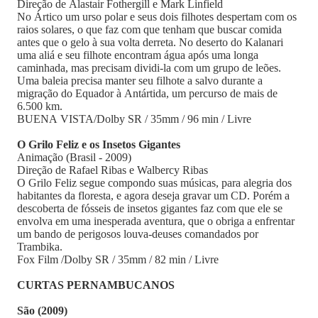
Direção de Alastair Fothergill e Mark Linfield
No Ártico um urso polar e seus dois filhotes despertam com os
raios solares, o que faz com que tenham que buscar comida
antes que o gelo à sua volta derreta. No deserto do Kalanari
uma aliá e seu filhote encontram água após uma longa
caminhada, mas precisam dividi-la com um grupo de leões.
Uma baleia precisa manter seu filhote a salvo durante a
migração do Equador à Antártida, um percurso de mais de
6.500 km.
BUENA VISTA/Dolby SR / 35mm / 96 min / Livre
O Grilo Feliz e os Insetos Gigantes
Animação (Brasil - 2009)
Direção de Rafael Ribas e Walbercy Ribas
O Grilo Feliz segue compondo suas músicas, para alegria dos
habitantes da floresta, e agora deseja gravar um CD. Porém a
descoberta de fósseis de insetos gigantes faz com que ele se
envolva em uma inesperada aventura, que o obriga a enfrentar
um bando de perigosos louva-deuses comandados por
Trambika.
Fox Film /Dolby SR / 35mm / 82 min / Livre
CURTAS PERNAMBUCANOS
São (2009)