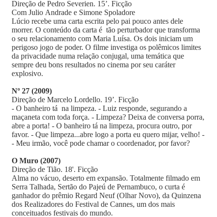
Direção de Pedro Severien. 15’. Ficção
Com Julio Andrade e Simone Spoladore
Lúcio recebe uma carta escrita pelo pai pouco antes dele
morrer. O conteúdo da carta é tão perturbador que transforma
o seu relacionamento com Maria Luísa. Os dois iniciam um
perigoso jogo de poder. O filme investiga os polêmicos limites
da privacidade numa relação conjugal, uma temática que
sempre deu bons resultados no cinema por seu caráter
explosivo.
Nº 27 (2009)
Direção de Marcelo Lordello. 19’. Ficção
- O banheiro tá na limpeza. - Luiz responde, segurando a
maçaneta com toda força. - Limpeza? Deixa de conversa porra,
abre a porta! - O banheiro tá na limpeza, procura outro, por
favor. - Que limpeza...abre logo a porta eu quero mijar, velho! -
- Meu irmão, você pode chamar o coordenador, por favor?
O Muro (2007)
Direção de Tião. 18'. Ficção
Alma no vácuo, deserto em expansão. Totalmente filmado em
Serra Talhada, Sertão do Pajeú de Pernambuco, o curta é
ganhador do prêmio Regard Neuf (Olhar Novo), da Quinzena
dos Realizadores do Festival de Cannes, um dos mais
conceituados festivais do mundo.