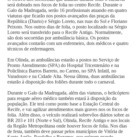
será dobrado nos focos de folia no centro Recife. Durante o
Galo da Madrugada, serão 16 profissionais atuando em quatro
viaturas que ficarão nos postos avançados das praças da
República (Diario) e Sérgio Loreto, nas ruas do Sol e Floriano
Peixoto. Nos outros dias de folia, o posto localizado na Sérgio
Loreto será transferido para o Recife Antigo. Normalmente,
são dois socorridas por ambulância básica. Os postos
avançados contarão com um enfermeiro, dois médicos e quatro
técnicos de enfermagem.
Em Olinda, as ambulâncias estarão a postos no Serviço de
Pronto Atendimento (SPA) do Hospital Tricentenário e na
Policlínica Barros Barreto, no Carmo, no SPA Infatil, no
Varadouro e na Cidade Alta. Nessa última, duas ambulâncias
estarão à disposição dos foliões durante todo o carnaval.
Durante o Galo da Madrugada, além das viaturas, o helicóptero
para resgate aéreo médico também estará à disposição da
população. Ele terá como ponto base a Estação Central do
Recife, e vai agilizar atendimentos mais graves nos os focos de
folia. Além disso, o veículo realizará sobrevôos diários sobre as
BR 203 e 101 (Norte e Sul), Olinda, Recife Antigo e nos locais
da Região Metropolitana onde houver focos de folia. Nos dias
de festa, também deve passar pelos municípios de Vitória de
Santo Antão, Paudalho e Bezerros, que reúnem grande