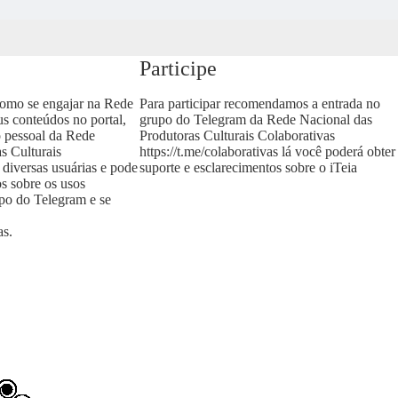
Participe
como se engajar na Rede
Para participar recomendamos a entrada no
us conteúdos no portal,
grupo do Telegram da Rede Nacional das
o pessoal da Rede
Produtoras Culturais Colaborativas
s Culturais
https://t.me/colaborativas
lá você poderá obter
 diversas usuárias e pode
suporte e esclarecimentos sobre o iTeia
os sobre os usos
upo do Telegram e se
as
.