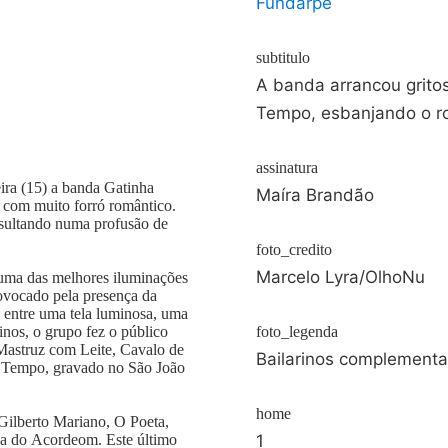
Fundarpe
subtitulo
A banda arrancou grito
Tempo, esbanjando o r
assinatura
eira (15) a banda Gatinha
Maíra Brandão
 com muito forró romântico.
esultando numa profusão de
foto_credito
Marcelo Lyra/OlhoNu
uma das melhores iluminações
rovocado pela presença da
s entre uma tela luminosa, uma
inos, o grupo fez o público
foto_legenda
Mastruz com Leite, Cavalo de
Bailarinos complement
o Tempo, gravado no São João
home
 Gilberto Mariano, O Poeta,
za do Acordeom. Este último
1