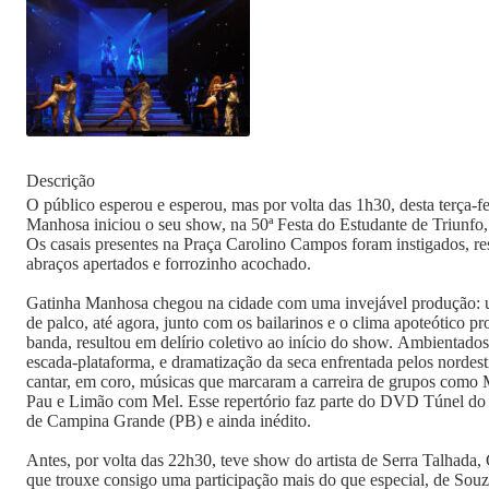
Descrição
O público esperou e esperou, mas por volta das 1h30, desta terça-f
Manhosa iniciou o seu show, na 50ª Festa do Estudante de Triunfo,
Os casais presentes na Praça Carolino Campos foram instigados, r
abraços apertados e forrozinho acochado.
Gatinha Manhosa chegou na cidade com uma invejável produção: 
de palco, até agora, junto com os bailarinos e o clima apoteótico p
banda, resultou em delírio coletivo ao início do show. Ambientado
escada-plataforma, e dramatização da seca enfrentada pelos nordest
cantar, em coro, músicas que marcaram a carreira de grupos como 
Pau e Limão com Mel. Esse repertório faz parte do DVD Túnel d
de Campina Grande (PB) e ainda inédito.
Antes, por volta das 22h30, teve show do artista de Serra Talhada,
que trouxe consigo uma participação mais do que especial, de Sou