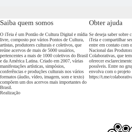
Saiba quem somos
Obter ajuda
O iTeia é um Pontão de Cultura Digital e mídia
Se deseja saber sobre 
livre, composto por vários Pontos de Cultura,
iTeia e compartilhar se
artistas, produtores culturais e coletivos, que
entre em contato com 
reúne acervos de mais de 5000 usuários,
Nacional das Produtora
pertencentes a mais de 1000 coletivos do Brasil
Colaborativas, que tem
e da América Latina. Criado em 2007, várias
oferecer esclareciment
manifestações artísticas, simpósios,
possíveis. Entre no gr
conferências e produções culturais nos vários
envolva com o projeto
formatos (áudio, vídeo, imagem, som e texto)
https://t.me/colaborativ
compõem um dos acervos mais importantes do
Brasil.
Realização