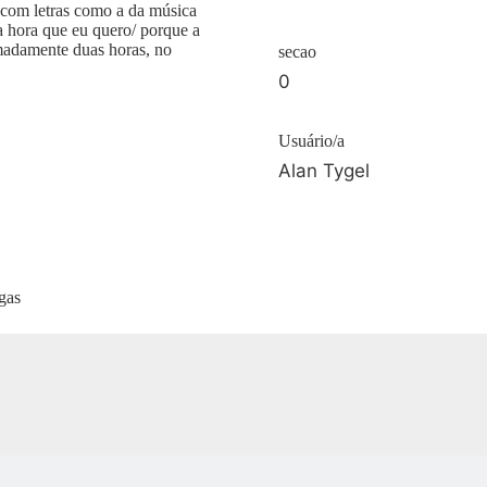
 com letras como a da música
a hora que eu quero/ porque a
madamente duas horas, no
secao
0
Usuário/a
Alan Tygel
gas