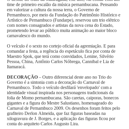
time de primeiro escalão da música pernambucana. Pensando
em valorizar a cultura da nossa terra, o Governo de
Pernambuco, por meio da Fundação do Patrimônio Histórico e
Artístico de Pernambuco (Fundarpe), reservou um trio elétrico
com nomes consagrados e artistas da nova cena do Estado,
prometendo levar ao público muita animação ao maior bloco
carnavalesco do mundo.
O veículo é o sexto no cortejo oficial da agremiação. E para
comandar a festa, a regência do espetáculo fica por conta de
Maestro Spok, que terá como convidados, Lenine, Silvério
Pessoa, China, Antônio Carlos Nóbrega, Cannibal e Lia de
Itamaracá.
DECORAÇÃO
– Outro diferencial deste ano no Trio do
Governo é a sintonia com a decoração do Carnaval de
Pernambuco. Todo o veículo desfilará 'envelopado' com a
identidade visual inspirada nos personagens tradicionais da
folia de Momo pernambucana. São caretas, caiporas, bonecos
gigantes e a figura do Mestre Salustiano, homenageado do
Carnaval de Pernambuco 2009. Os desenhos foram feitos pelo
grafiteiro Derlon Almeida, que faz figuras baseadas na
xilogravura de J. Borges, e a aplicação das figuras ficou por
conta do arquiteto Carlos Augusto Lira.