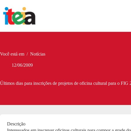
Pular
para
o
conteúdo
Você está em
/
Notícias
12/06/2009
Últimos dias para inscrições de projetos de oficina cultural para o FIG
Descrição
Interessados em inscrever oficinas culturais para compor a grade do