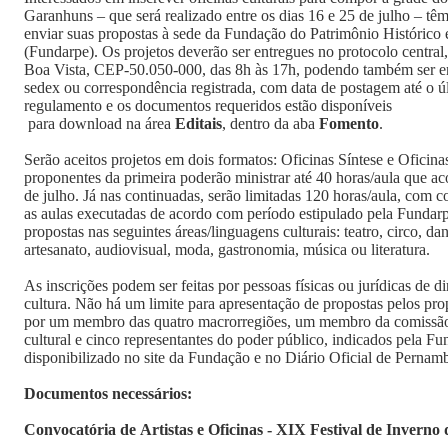
Garanhuns – que será realizado entre os dias 16 e 25 de julho – têm 
enviar suas propostas à sede da Fundação do Patrimônio Histórico
(Fundarpe). Os projetos deverão ser entregues no protocolo centra
Boa Vista, CEP-50.050-000, das 8h às 17h, podendo também ser en
sedex ou correspondência registrada, com data de postagem até o úl
regulamento e os documentos requeridos estão disponíveis
para download na área
Editais
, dentro da aba
Fomento
.
Serão aceitos projetos em dois formatos: Oficinas Síntese e Oficin
proponentes da primeira poderão ministrar até 40 horas/aula que ac
de julho. Já nas continuadas, serão limitadas 120 horas/aula, com c
as aulas executadas de acordo com período estipulado pela Fundarp
propostas nas seguintes áreas/linguagens culturais: teatro, circo, dan
artesanato, audiovisual, moda, gastronomia, música ou literatura.
As inscrições podem ser feitas por pessoas físicas ou jurídicas de 
cultura. Não há um limite para apresentação de propostas pelos prop
por um membro das quatro macrorregiões, um membro da comissão 
cultural e cinco representantes do poder público, indicados pela Fu
disponibilizado no site da Fundação e no Diário Oficial de Pernamb
Documentos necessários:
Convocatória de Artistas e Oficinas - XIX Festival de Invern