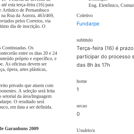
até esta terça-feira (16) para
Eng. Eletrônico, Comun
 e Artístico de Pernambuco
l, na Rua da Aurora, 463/469,
Coletivo
viados pelos Correios, via
Fundarpe
timo dia de inscrição. O
subtitulo
as Continuadas. Os
Terça-feira (16) é praz
ontecerão entre os dias 20 e 24
participar do processo 
onteúdo próprio e específico, e
e. As oficinas devem ser
das 8h às 17h
ça, ópera, artes plásticas,
home
direito privado que atuem com
1
onentes. A seleção será feita
setorial da área/linguagem
ndarpe. O resultado será
secao
uco, em data a ser definida.
0
o de Garanhuns 2009
Usuário/a