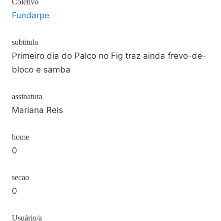
Coletivo
Fundarpe
subtitulo
Primeiro dia do Palco no Fig traz ainda frevo-de-
bloco e samba
assinatura
Mariana Reis
home
0
secao
0
Usuário/a