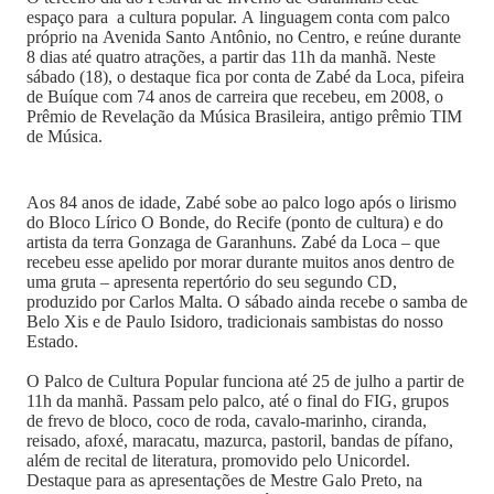
espaço para a cultura popular. A linguagem conta com palco
próprio na Avenida Santo Antônio, no Centro, e reúne durante
8 dias até quatro atrações, a partir das 11h da manhã. Neste
sábado (18), o destaque fica por conta de Zabé da Loca, pifeira
de Buíque com 74 anos de carreira que recebeu, em 2008, o
Prêmio de Revelação da Música Brasileira, antigo prêmio TIM
de Música.
Aos 84 anos de idade, Zabé sobe ao palco logo após o lirismo
do Bloco Lírico O Bonde, do Recife (ponto de cultura) e do
artista da terra Gonzaga de Garanhuns. Zabé da Loca – que
recebeu esse apelido por morar durante muitos anos dentro de
uma gruta – apresenta repertório do seu segundo CD,
produzido por Carlos Malta. O sábado ainda recebe o samba de
Belo Xis e de Paulo Isidoro, tradicionais sambistas do nosso
Estado.
O Palco de Cultura Popular funciona até 25 de julho a partir de
11h da manhã. Passam pelo palco, até o final do FIG, grupos
de frevo de bloco, coco de roda, cavalo-marinho, ciranda,
reisado, afoxé, maracatu, mazurca, pastoril, bandas de pífano,
além de recital de literatura, promovido pelo Unicordel.
Destaque para as apresentações de Mestre Galo Preto, na