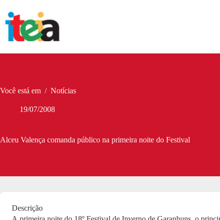
Pular
para
o
conteúdo
Você está em
/
Notícias
19/07/2008
Alceu Valença comanda público na primeira noite do Festival
Descrição
A primeira noite do 18º Festival de Inverno de Garanhuns, o princi