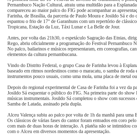
Pernambuco Nação Cultural, atraiu uma multidão para a Esplanada
compareceu ao maior palco do FIG pode acompanhar as apresentaç
Farinha, de Brasília, da parceria de Paulo Moura e Josildo Sá e do
espantou o frio de 17° de Garanhuns com um repertório de clássi
Tropicana, Estação da Luz, Táxi Lunar e La Belle de Jour.
Antes, por volta das 21h30, o espetáculo Sagração das Etnias, diri
Rego, abriu oficialmente a programação do Festival Pernambuco 
No palco, bailarinos e músicos representaram, em coreografias, cant
elementos da cultura pernambucana.
Vindo do Distrito Federal, o grupo Casa de Farinha levou à Esplan
baseado em ritmos nordestinos como o maracatu, o samba de roda e
instrumentos pouco usuais, como uma mola, uma placa de metal o
Depois do regional experimental de Casa de Farinha foi a vez da 
Josildo Sá esquentar o público do FIG. Na primeira parte do show
músicas instrumentais. Josildo Sá completou o show com sucessos 
Samba de Latada, assinado pela dupla.
Alceu Valença subiu ao palco por volta de 1h da manhã para uma E
Os clássicos de várias fases do cantor foram entoados em coro pe
com mais de duas horas de interação. A platéia não se intimidou com
com o Alceu em diversos momentos da apresentação.