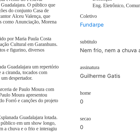
 Guadalajara. O público que
Eng. Eletrônico, Comun
ões do conjunto Casa de
 cantor Alceu Valença, que
Coletivo
cos como Anunciação, Morena
Fundarpe
gido por Maria Paula Costa
subtitulo
Nação Cultural em Garanhuns.
os e figurino, diversos
Nem frio, nem a chuva 
ada Guadalajara um repertório
assinatura
 a ciranda, tocados com
Guilherme Gatis
u um despertador.
parceria de Paulo Moura com
home
 Paulo Moura apresentou
do Forró e canções do projeto
0
splanada Guadalajara lotada.
secao
lo público em um show longo,
0
 a chuva e o frio e interagiu