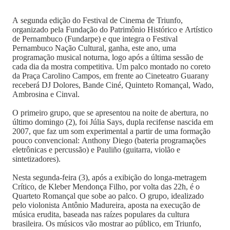
A segunda edição do Festival de Cinema de Triunfo,
organizado pela Fundação do Patrimônio Histórico e Artístico
de Pernambuco (Fundarpe) e que integra o Festival
Pernambuco Nação Cultural, ganha, este ano, uma
programação musical noturna, logo após a última sessão de
cada dia da mostra competitiva. Um palco montado no coreto
da Praça Carolino Campos, em frente ao Cineteatro Guarany
receberá DJ Dolores, Bande Ciné, Quinteto Romançal, Wado,
Ambrosina e Cinval.
O primeiro grupo, que se apresentou na noite de abertura, no
último domingo (2), foi Júlia Says, dupla recifense nascida em
2007, que faz um som experimental a partir de uma formação
pouco convencional: Anthony Diego (bateria programações
eletrônicas e percussão) e Pauliño (guitarra, violão e
sintetizadores).
Nesta segunda-feira (3), após a exibição do longa-metragem
Crítico, de Kleber Mendonça Filho, por volta das 22h, é o
Quarteto Romançal que sobe ao palco. O grupo, idealizado
pelo violonista Antônio Madureira, aposta na execução de
música erudita, baseada nas raízes populares da cultura
brasileira. Os músicos vão mostrar ao público, em Triunfo,