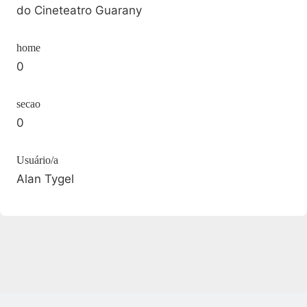
do Cineteatro Guarany
home
0
secao
0
Usuário/a
Alan Tygel