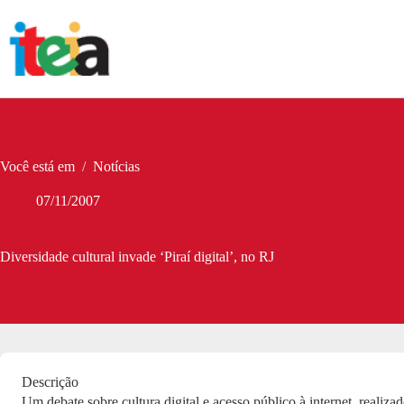
Pular
para
o
conteúdo
Você está em
/
Notícias
07/11/2007
Diversidade cultural invade ‘Piraí digital’, no RJ
Descrição
Um debate sobre cultura digital e acesso público à internet, realiza