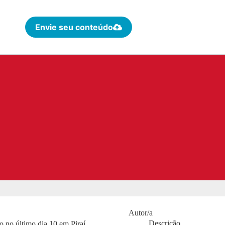
Envie seu conteúdo
Autor/a
Descrição
do no último dia 10 em Piraí