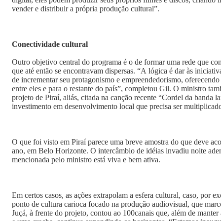
vender e distribuir a própria produção cultural”.
Conectividade cultural
Outro objetivo central do programa é o de formar uma rede que cone
que até então se encontravam dispersas. “A lógica é dar às iniciati
de incrementar seu protagonismo e empreendedorismo, oferecendo vi
entre eles e para o restante do país”, completou Gil. O ministro ta
projeto de Piraí, aliás, citada na canção recente “Cordel da banda
investimento em desenvolvimento local que precisa ser multiplicad
O que foi visto em Piraí parece uma breve amostra do que deve ac
ano, em Belo Horizonte. O intercâmbio de idéias invadiu noite ade
mencionada pelo ministro está viva e bem ativa.
Em certos casos, as ações extrapolam a esfera cultural, caso, por 
ponto de cultura carioca focado na produção audiovisual, que marc
Juçá, à frente do projeto, contou ao 100canais que, além de manter 