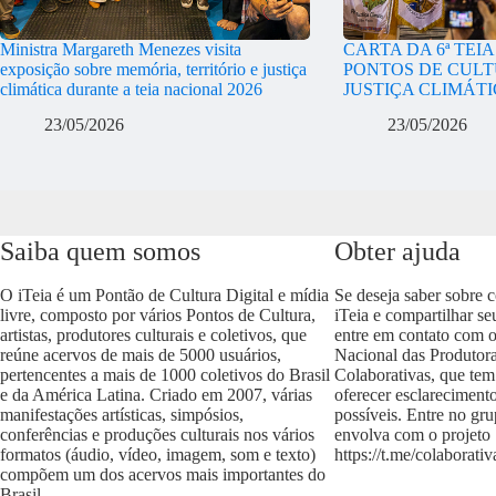
Ministra Margareth Menezes visita
CARTA DA 6ª TEI
exposição sobre memória, território e justiça
PONTOS DE CULT
climática durante a teia nacional 2026
JUSTIÇA CLIMÁT
23/05/2026
23/05/2026
Saiba quem somos
Obter ajuda
O iTeia é um Pontão de Cultura Digital e mídia
Se deseja saber sobre 
livre, composto por vários Pontos de Cultura,
iTeia e compartilhar se
artistas, produtores culturais e coletivos, que
entre em contato com 
reúne acervos de mais de 5000 usuários,
Nacional das Produtora
pertencentes a mais de 1000 coletivos do Brasil
Colaborativas, que tem
e da América Latina. Criado em 2007, várias
oferecer esclareciment
manifestações artísticas, simpósios,
possíveis. Entre no gr
conferências e produções culturais nos vários
envolva com o projeto
formatos (áudio, vídeo, imagem, som e texto)
https://t.me/colaborativ
compõem um dos acervos mais importantes do
Brasil.