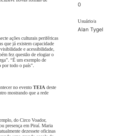
0
Usuário/a
Alan Tygel
cte ações culturais periféricas
vas que já existem capacidade
sibilidade e acessibilidade,
mbém fez questão de elogiar o
 larga”. “É um exemplo de
o por todo o país”.
ontecer no evento
TEIA
deste
ntro mostrando que a rede
exemplo, do Circo Voador,
ou presença em Piraí. Maria
atualmente dezessete oficinas