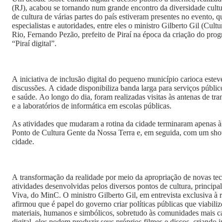
(RJ), acabou se tornando num grande encontro da diversidade cultu
de cultura de várias partes do país estiveram presentes no evento, q
especialistas e autoridades, entre eles o ministro Gilberto Gil (Cult
Rio, Fernando Pezão, prefeito de Piraí na época da criação do pro
“Piraí digital”.
A iniciativa de inclusão digital do pequeno município carioca este
discussões. A cidade disponibiliza banda larga para serviços públi
e saúde. Ao longo do dia, foram realizadas visitas às antenas de tr
e a laboratórios de informática em escolas públicas.
As atividades que mudaram a rotina da cidade terminaram apenas à
Ponto de Cultura Gente da Nossa Terra e, em seguida, com um sho
cidade.
A transformação da realidade por meio da apropriação de novas tec
atividades desenvolvidas pelos diversos pontos de cultura, princip
Viva, do MinC. O ministro Gilberto Gil, em entrevista exclusiva à
afirmou que é papel do governo criar políticas públicas que viabili
materiais, humanos e simbólicos, sobretudo às comunidades mais ca
digital, eles podem produzir seus próprios filmes e discos, criando