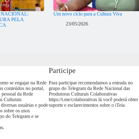
A NACIONAL:
Um novo ciclo para a Cultura Viva
URA PELA
23/05/2026
ICA
Participe
como se engajar na Rede
Para participar recomendamos a entrada no
us conteúdos no portal,
grupo do Telegram da Rede Nacional das
o pessoal da Rede
Produtoras Culturais Colaborativas
s Culturais
https://t.me/colaborativas
lá você poderá obter
 diversas usuárias e pode
suporte e esclarecimentos sobre o iTeia
os sobre os usos
upo do Telegram e se
as
.