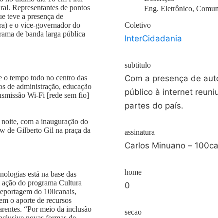
ral. Representantes de pontos
Eng. Eletrônico, Comun
ue teve a presença de
ura) e o vice-governador do
Coletivo
grama de banda larga pública
InterCidadania
subtitulo
ve o tempo todo no centro das
Com a presença de auto
cos de administração, educação
público à internet reun
ansmissão Wi-Fi [rede sem fio]
partes do país.
 noite, com a inauguração do
w de Gilberto Gil na praça da
assinatura
Carlos Minuano – 100ca
home
nologias está na base das
al ação do programa Cultura
0
 reportagem do 100canais,
zem o aporte de recursos
rentes. “Por meio da inclusão
secao
 inclusive novas formas de