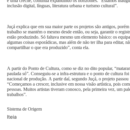
e uma creche, continua expandindo os horizontes. “Estamos inaug
inclusão digital, línguas, literatura urbana e turismo cultural”.
Juçá explica que em sua maior parte os projetos são antigos, porém 
trabalho se mantém o mesmo desde então, ou seja, garantir o regist
estão produzindo. Só faltava mesmo um elemento básico: os equi
algumas coisas esporádicas, mas além de não ter ilha para editar, n
compartilhar o que era produzido”, conta ela.
A partir do Ponto de Cultura, como se diz no dito popular, “mata
paulada só”. Conseguiu-se a infra-estrutura e o ponto de cultura fo
nacional de produção. A partir daí, segundo Juçá, o projeto passou
“Começamos a crescer, inclusive em nossa visão artística, pois co
pessoas. Muitos artistas tiveram conosco, pela primeira vez, um pal
trabalhos”.
Sistema de Origem
Iteia