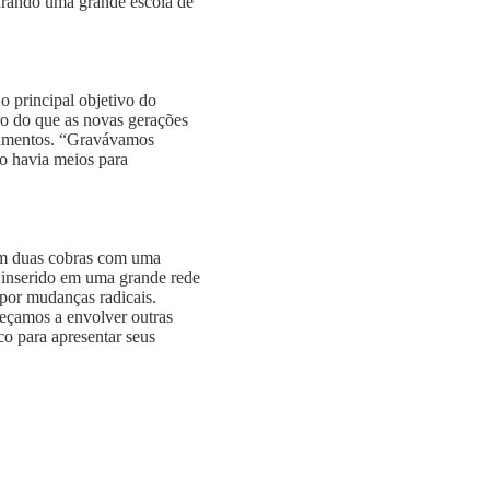
urando uma grande escola de
o principal objetivo do
ro do que as novas gerações
pamentos. “Gravávamos
ão havia meios para
ram duas cobras com uma
i inserido em uma grande rede
 por mudanças radicais.
meçamos a envolver outras
co para apresentar seus