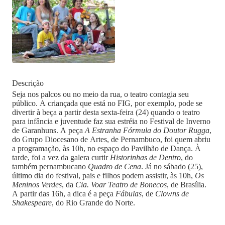
Descrição
Seja nos palcos ou no meio da rua, o teatro contagia seu
público. A criançada que está no FIG, por exemplo, pode se
divertir à beça a partir desta sexta-feira (24) quando o teatro
para infância e juventude faz sua estréia no Festival de Inverno
de Garanhuns. A peça
A Estranha Fórmula do Doutor Rugga
,
do Grupo Diocesano de Artes, de Pernambuco, foi quem abriu
a programação, às 10h, no espaço do Pavilhão de Dança. À
tarde, foi a vez da galera curtir
Historinhas de Dentro
, do
também pernambucano
Quadro de Cena
. Já no sábado (25),
último dia do festival, pais e filhos podem assistir, às 10h,
Os
Meninos Verdes
, da
Cia. Voar Teatro de Bonecos
, de Brasília.
A partir das 16h, a dica é a peça
Fábulas
, de
Clowns de
Shakespeare
, do Rio Grande do Norte.