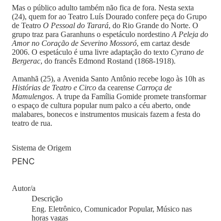
Mas o público adulto também não fica de fora. Nesta sexta
(24), quem for ao Teatro Luís Dourado confere peça do Grupo
de Teatro
O Pessoal do Tarará
, do Rio Grande do Norte. O
grupo traz para Garanhuns o espetáculo nordestino
A Peleja do
Amor no Coração de Severino Mossoró
, em cartaz desde
2006. O espetáculo é uma livre adaptação do texto
Cyrano de
Bergerac
, do francês Edmond Rostand (1868-1918).
Amanhã (25), a Avenida Santo Antônio recebe logo às 10h as
Histórias de Teatro e Circo
da cearense
Carroça de
Mamulengos
. A trupe da Família Gomide promete transformar
o espaço de cultura popular num palco a céu aberto, onde
malabares, bonecos e instrumentos musicais fazem a festa do
teatro de rua.
Sistema de Origem
PENC
Autor/a
Descrição
Eng. Eletrônico, Comunicador Popular, Músico nas
horas vagas