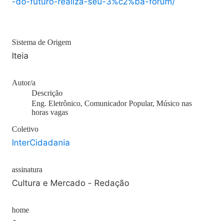
-do-futuro-realiza-seu-3%c2%ba-forum/
Sistema de Origem
Iteia
Autor/a
Descrição
Eng. Eletrônico, Comunicador Popular, Músico nas
horas vagas
Coletivo
InterCidadania
assinatura
Cultura e Mercado - Redação
home