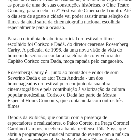
as portas de uma de suas construções históricas, o Cine Teatro
Guarany, para receber o 2º Festival de Cinema de Triunfo. Até
o dia sete de agosto a cidade vai poder assistir uma seleção de
filmes da atual safra da cinematografia nacional escolhida
especialmente para a ocasião.
Para a cerimônia de abertura oficial do festival o filme
escolhido foi Corisco e Dadá, do diretor cearense Rosemberg
Cariry. A película, de 1996, dá uma nova visão da vida do
homem do sertão ao contar a trajetória de convivência do
Capitão Corisco com Dadá, moça raptada pelo cangaceiro.
Rosemberg Cariry é - junto ao montador e editor de som
Severino Dadá e ao ator Tuca Andrada - um dos
homenageados do festival pelo conjunto da sua obra
cinematográfica e pela contribuição à valorização da cultura
popular nordestina. Corisco e Dadá faz parte da Mostra
Especial Hours Concours, que conta ainda com outros três
filmes.
Depois da exibição, que contou com a presença de
espectadores e realizadores, o Palco Coreto, na Praça Coronel
Carolino Campos, recebeu a banda recifense Júlia Says, que
abriu a programação musical noturna do evento com a música
eletrônica experimental da dupla Anthony Diego (bateria