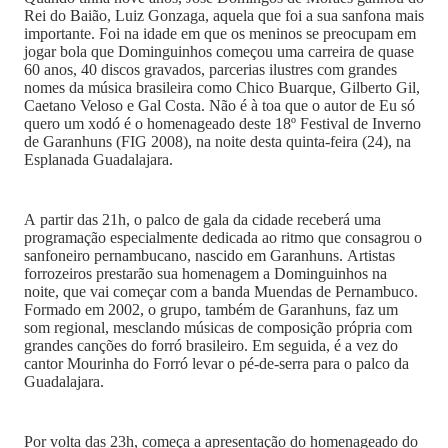
Rei do Baião, Luiz Gonzaga, aquela que foi a sua sanfona mais
importante. Foi na idade em que os meninos se preocupam em
jogar bola que Dominguinhos começou uma carreira de quase
60 anos, 40 discos gravados, parcerias ilustres com grandes
nomes da música brasileira como Chico Buarque, Gilberto Gil,
Caetano Veloso e Gal Costa. Não é à toa que o autor de Eu só
quero um xodó é o homenageado deste 18º Festival de Inverno
de Garanhuns (FIG 2008), na noite desta quinta-feira (24), na
Esplanada Guadalajara.
A partir das 21h, o palco de gala da cidade receberá uma
programação especialmente dedicada ao ritmo que consagrou o
sanfoneiro pernambucano, nascido em Garanhuns. Artistas
forrozeiros prestarão sua homenagem a Dominguinhos na
noite, que vai começar com a banda Muendas de Pernambuco.
Formado em 2002, o grupo, também de Garanhuns, faz um
som regional, mesclando músicas de composição própria com
grandes canções do forró brasileiro. Em seguida, é a vez do
cantor Mourinha do Forró levar o pé-de-serra para o palco da
Guadalajara.
Por volta das 23h, começa a apresentação do homenageado do