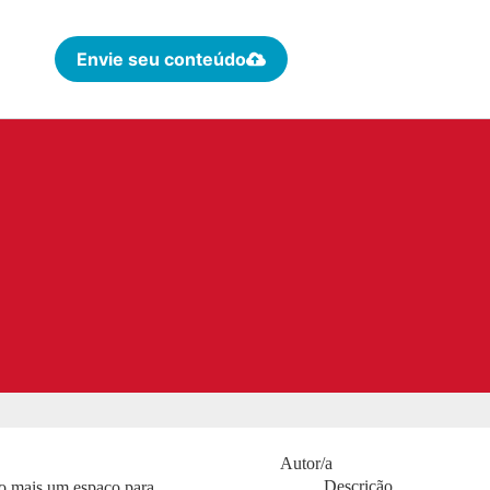
Envie seu conteúdo
Autor/a
Descrição
rão mais um espaço para