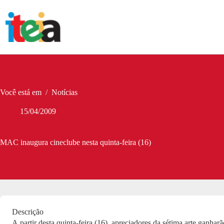
Pular
para
o
conteúdo
Você está em
/
Notícias
15/04/2009
MAC inaugura cineclube nesta quinta-feira (16)
Descrição
A partir desta quinta-feira (16), apreciadores da sétima arte ganha