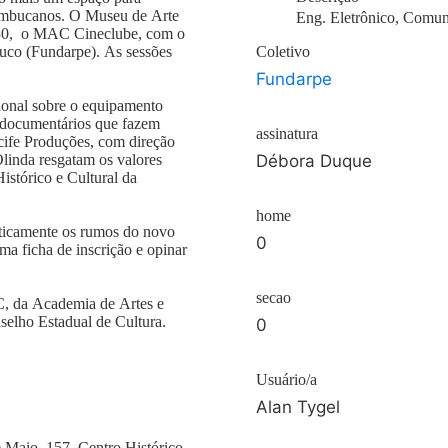
rnambucanos. O Museu de Arte
Eng. Eletrônico, Comun
h30, o MAC Cineclube, com o
uco (Fundarpe). As sessões
Coletivo
Fundarpe
ucional sobre o equipamento
s documentários que fazem
assinatura
ecife Produções, com direção
Olinda resgatam os valores
Débora Duque
Histórico e Cultural da
home
aticamente os rumos do novo
0
ma ficha de inscrição e opinar
secao
, da Academia de Artes e
selho Estadual de Cultura.
0
Usuário/a
Alan Tygel
Maio, 157, Centro Histórico