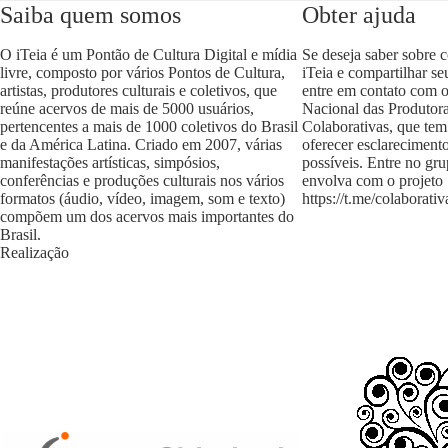
Saiba quem somos
Obter ajuda
O iTeia é um Pontão de Cultura Digital e mídia
Se deseja saber sobre 
livre, composto por vários Pontos de Cultura,
iTeia e compartilhar se
artistas, produtores culturais e coletivos, que
entre em contato com 
reúne acervos de mais de 5000 usuários,
Nacional das Produtora
pertencentes a mais de 1000 coletivos do Brasil
Colaborativas, que tem
e da América Latina. Criado em 2007, várias
oferecer esclareciment
manifestações artísticas, simpósios,
possíveis. Entre no gr
conferências e produções culturais nos vários
envolva com o projeto
formatos (áudio, vídeo, imagem, som e texto)
https://t.me/colaborativ
compõem um dos acervos mais importantes do
Brasil.
Realização