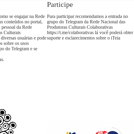
Participe
como se engajar na Rede
Para participar recomendamos a entrada no
us conteúdos no portal,
grupo do Telegram da Rede Nacional das
o pessoal da Rede
Produtoras Culturais Colaborativas
s Culturais
https://t.me/colaborativas
lá você poderá obter
 diversas usuárias e pode
suporte e esclarecimentos sobre o iTeia
os sobre os usos
upo do Telegram e se
as
.