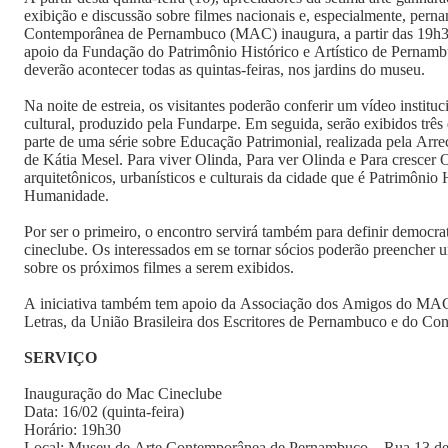
exibição e discussão sobre filmes nacionais e, especialmente, pe
Contemporânea de Pernambuco (MAC) inaugura, a partir das 19
apoio da Fundação do Patrimônio Histórico e Artístico de Pernamb
deverão acontecer todas as quintas-feiras, nos jardins do museu.
Na noite de estreia, os visitantes poderão conferir um vídeo instit
cultural, produzido pela Fundarpe. Em seguida, serão exibidos trê
parte de uma série sobre Educação Patrimonial, realizada pela Arr
de Kátia Mesel. Para viver Olinda, Para ver Olinda e Para crescer 
arquitetônicos, urbanísticos e culturais da cidade que é Patrimônio 
Humanidade.
Por ser o primeiro, o encontro servirá também para definir democr
cineclube. Os interessados em se tornar sócios poderão preencher u
sobre os próximos filmes a serem exibidos.
A iniciativa também tem apoio da Associação dos Amigos do MAC
Letras, da União Brasileira dos Escritores de Pernambuco e do Con
SERVIÇO
Inauguração do Mac Cineclube
Data: 16/02 (quinta-feira)
Horário: 19h30
Local: Museu de Arte Contemporânea de Pernambuco – Rua 13 de 