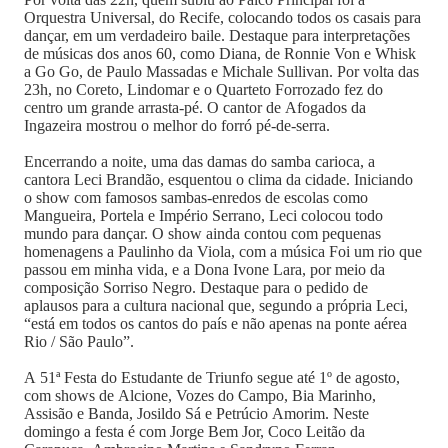
Orquestra Universal, do Recife, colocando todos os casais para
dançar, em um verdadeiro baile. Destaque para interpretações
de músicas dos anos 60, como Diana, de Ronnie Von e Whisk
a Go Go, de Paulo Massadas e Michale Sullivan. Por volta das
23h, no Coreto, Lindomar e o Quarteto Forrozado fez do
centro um grande arrasta-pé. O cantor de Afogados da
Ingazeira mostrou o melhor do forró pé-de-serra.
Encerrando a noite, uma das damas do samba carioca, a
cantora Leci Brandão, esquentou o clima da cidade. Iniciando
o show com famosos sambas-enredos de escolas como
Mangueira, Portela e Império Serrano, Leci colocou todo
mundo para dançar. O show ainda contou com pequenas
homenagens a Paulinho da Viola, com a música Foi um rio que
passou em minha vida, e a Dona Ivone Lara, por meio da
composição Sorriso Negro. Destaque para o pedido de
aplausos para a cultura nacional que, segundo a própria Leci,
“está em todos os cantos do país e não apenas na ponte aérea
Rio / São Paulo”.
A 51ª Festa do Estudante de Triunfo segue até 1º de agosto,
com shows de Alcione, Vozes do Campo, Bia Marinho,
Assisão e Banda, Josildo Sá e Petrúcio Amorim. Neste
domingo a festa é com Jorge Bem Jor, Coco Leitão da