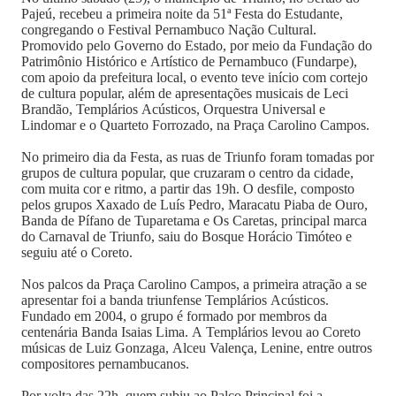
Pajeú, recebeu a primeira noite da 51ª Festa do Estudante,
congregando o Festival Pernambuco Nação Cultural.
Promovido pelo Governo do Estado, por meio da Fundação do
Patrimônio Histórico e Artístico de Pernambuco (Fundarpe),
com apoio da prefeitura local, o evento teve início com cortejo
de cultura popular, além de apresentações musicais de Leci
Brandão, Templários Acústicos, Orquestra Universal e
Lindomar e o Quarteto Forrozado, na Praça Carolino Campos.
No primeiro dia da Festa, as ruas de Triunfo foram tomadas por
grupos de cultura popular, que cruzaram o centro da cidade,
com muita cor e ritmo, a partir das 19h. O desfile, composto
pelos grupos Xaxado de Luís Pedro, Maracatu Piaba de Ouro,
Banda de Pífano de Tuparetama e Os Caretas, principal marca
do Carnaval de Triunfo, saiu do Bosque Horácio Timóteo e
seguiu até o Coreto.
Nos palcos da Praça Carolino Campos, a primeira atração a se
apresentar foi a banda triunfense Templários Acústicos.
Fundado em 2004, o grupo é formado por membros da
centenária Banda Isaias Lima. A Templários levou ao Coreto
músicas de Luiz Gonzaga, Alceu Valença, Lenine, entre outros
compositores pernambucanos.
Por volta das 22h, quem subiu ao Palco Principal foi a