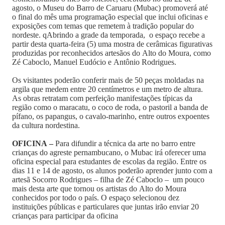
agosto, o Museu do Barro de Caruaru (Mubac) promoverá até
o final do mês uma programação especial que inclui oficinas e
exposições com temas que remetem à tradição popular do
nordeste. qAbrindo a grade da temporada, o espaço recebe a
partir desta quarta-feira (5) uma mostra de cerâmicas figurativas
produzidas por reconhecidos artesãos do Alto do Moura, como
Zé Caboclo, Manuel Eudócio e Antônio Rodrigues.
Os visitantes poderão conferir mais de 50 peças moldadas na
argila que medem entre 20 centímetros e um metro de altura.
As obras retratam com perfeição manifestações típicas da
região como o maracatu, o coco de roda, o pastoril a banda de
pífano, os papangus, o cavalo-marinho, entre outros expoentes
da cultura nordestina.
OFICINA –
Para difundir a técnica da arte no barro entre
crianças do agreste pernambucano, o Mubac irá oferecer uma
oficina especial para estudantes de escolas da região. Entre os
dias 11 e 14 de agosto, os alunos poderão aprender junto com a
artesã Socorro Rodrigues – filha de Zé Caboclo – um pouco
mais desta arte que tornou os artistas do Alto do Moura
conhecidos por todo o país. O espaço selecionou dez
instituições públicas e particulares que juntas irão enviar 20
crianças para participar da oficina