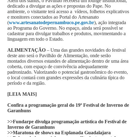
Além dos stands, o Pavilhão receberá um lounge institucional,
dedicado a divulgar as ações e propostas do Pape. No
ambiente, o visitante terá acesso a vídeos, folhetos explicativos
e monitores conectados ao Portal do Artesanato
(
www.artesanatodepernambuco.pe.gov.br
), ação integrada
ao Programa do Governo. No espaço, ainda será possível se
cadastrar para divulgar trabalhos e produtos, movimentando a
linguagem em todo o Estado.
ALIMENTAÇÃO
– Uma das grandes novidades do festival
deste ano será o Pavilhão de Alimentação, onde serão
montados diversos estandes de alimentação dentro de uma área
coberta, com espaço de convivência adequadamente
padronizado. Valorizando o potencial gastronômico do evento,
o local contará com grandes expressões da culinária típica do
período e da região.
[LEIA MAIS]
Confira a programação geral do 19º Festival de Inverno de
Garanhuns
>>Fundarpe divulga programação artística do Festival de
Inverno de Garanhuns
>>Maratona de shows na Esplanada Guadalajara