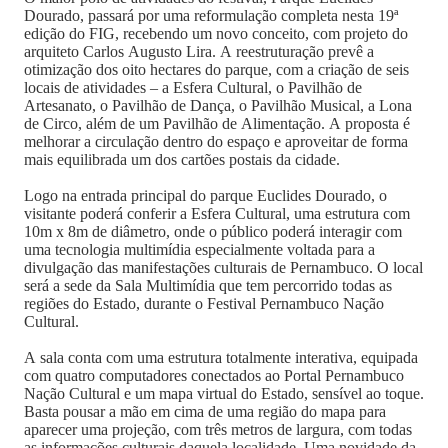
Dourado, passará por uma reformulação completa nesta 19ª
edição do FIG, recebendo um novo conceito, com projeto do
arquiteto Carlos Augusto Lira. A reestruturação prevê a
otimização dos oito hectares do parque, com a criação de seis
locais de atividades – a Esfera Cultural, o Pavilhão de
Artesanato, o Pavilhão de Dança, o Pavilhão Musical, a Lona
de Circo, além de um Pavilhão de Alimentação. A proposta é
melhorar a circulação dentro do espaço e aproveitar de forma
mais equilibrada um dos cartões postais da cidade.
Logo na entrada principal do parque Euclides Dourado, o
visitante poderá conferir a Esfera Cultural, uma estrutura com
10m x 8m de diâmetro, onde o público poderá interagir com
uma tecnologia multimídia especialmente voltada para a
divulgação das manifestações culturais de Pernambuco. O local
será a sede da Sala Multimídia que tem percorrido todas as
regiões do Estado, durante o Festival Pernambuco Nação
Cultural.
A sala conta com uma estrutura totalmente interativa, equipada
com quatro computadores conectados ao Portal Pernambuco
Nação Cultural e um mapa virtual do Estado, sensível ao toque.
Basta pousar a mão em cima de uma região do mapa para
aparecer uma projeção, com três metros de largura, com todas
as informações culturais daquela localidade. Uma novidade da